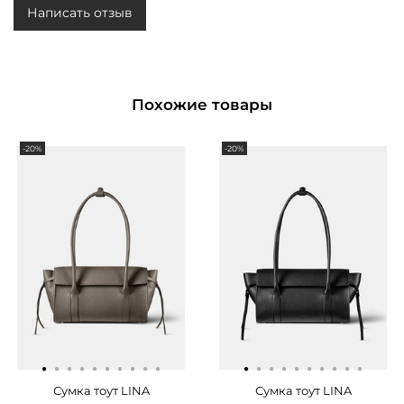
Написать отзыв
Похожие товары
-20%
-20%
·
·
·
·
·
·
·
·
·
·
·
·
·
·
·
·
·
·
·
·
Сумка тоут LINA
Сумка тоут LINA