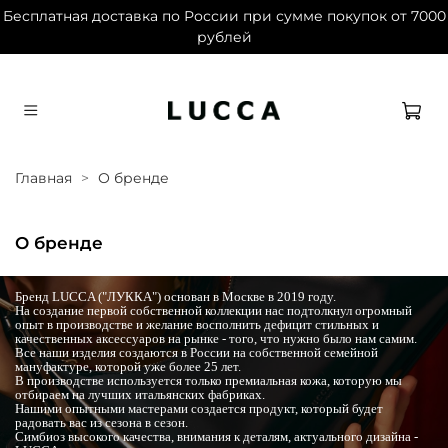
Бесплатная доставка по России при сумме покупок от 7000
рублей
Дарим 1500 баллов на первый заказ при
регистрации
Главная
О бренде
О бренде
Бренд LUCCA ("ЛУККА") основан в Москве в 2019 году.
На создание первой собственной коллекции нас подтолкнул огромный
опыт в производстве и желание восполнить дефицит стильных и
качественных аксессуаров на рынке - того, что нужно было нам самим.
Все наши изделия создаются в России на собственной семейной
мануфактуре, которой уже более 25 лет.
В производстве используется только премиальная кожа, которую мы
отбираем на лучших итальянских фабриках.
Нашими опытными мастерами создается продукт, который будет
радовать вас из сезона в сезон.
Симбиоз высокого качества, внимания к деталям, актуального дизайна -