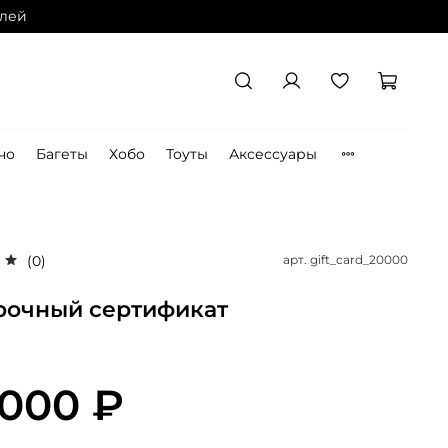
блей
чо
Багеты
Хобо
Тоуты
Аксессуары
арт.
gift_card_20000
(0)
рочный сертификат
 000 ₽