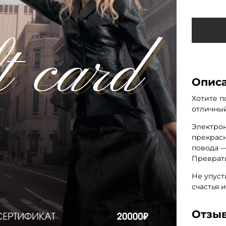
Опис
Хотите п
отличный
Электрон
прекрасн
повода —
Преврати
Не упуст
счастья 
Отзы