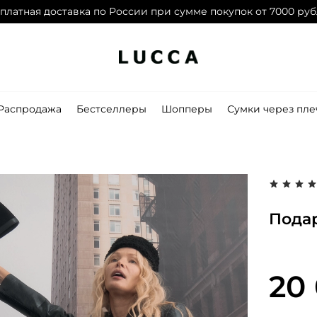
платная доставка по России при сумме покупок от 7000 ру
Дарим 1500 баллов на первый заказ при
регистрации
Распродажа
Бестселлеры
Шопперы
Сумки через пле
Пода
20