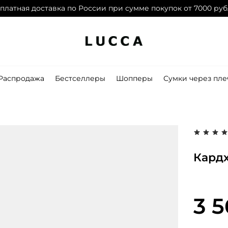
платная доставка по России при сумме покупок от 7000 ру
Дарим 1500 баллов на первый заказ при
регистрации
Распродажа
Бестселлеры
Шопперы
Сумки через пле
Кард
3 5