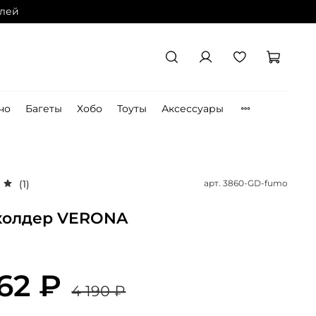
блей
чо
Багеты
Хобо
Тоуты
Аксессуары
арт.
3860-GD-fumo
(1)
холдер VERONA
62 ₽
4 190 ₽