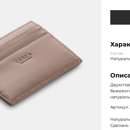
Хара
Состав
Натурал
Опис
Двухстор
бежевого
натураль
Артикул
Натураль
Сделано 