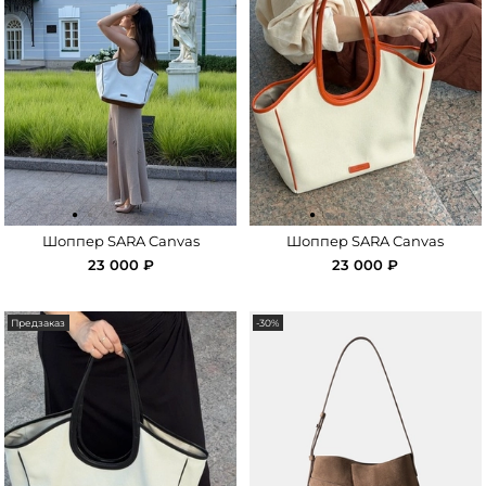
·
·
·
·
·
·
·
·
·
·
·
·
·
·
·
Шоппер SARA Canvas
Шоппер SARA Canvas
23 000 ₽
23 000 ₽
Предзаказ
-30%