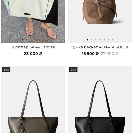
·
·
·
·
·
·
·
·
·
·
·
·
·
Шоппер SARA Canvas
Сумка баскет RENATA SUEDE
23 000 ₽
18 900 ₽
27 000 ₽
-30%
-30%