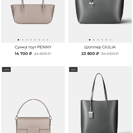
·
·
·
·
·
·
·
·
·
·
·
·
·
·
Сумка тоут PENNY
Шоппер GIULIA
14 700 ₽
24 500 ₽
23 800 ₽
34 000 ₽
-40%
-30%