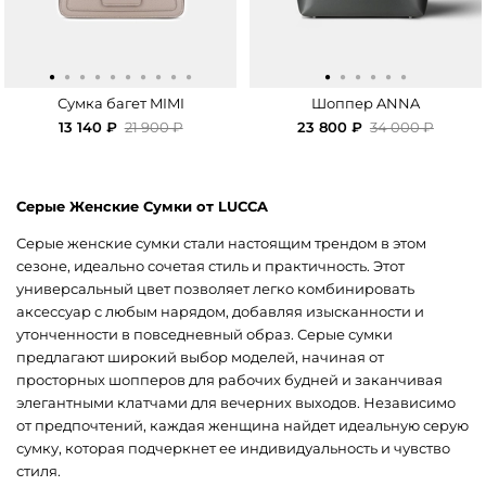
·
·
·
·
·
·
·
·
·
·
·
·
·
·
·
·
Сумка багет MIMI
Шоппер ANNA
13 140 ₽
21 900 ₽
23 800 ₽
34 000 ₽
Серые Женские Сумки от LUCCA
Серые женские сумки стали настоящим трендом в этом
сезоне, идеально сочетая стиль и практичность. Этот
универсальный цвет позволяет легко комбинировать
аксессуар с любым нарядом, добавляя изысканности и
утонченности в повседневный образ. Серые сумки
предлагают широкий выбор моделей, начиная от
просторных шопперов для рабочих будней и заканчивая
элегантными клатчами для вечерних выходов. Независимо
от предпочтений, каждая женщина найдет идеальную серую
сумку, которая подчеркнет ее индивидуальность и чувство
стиля.